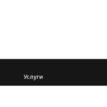
Услуги
Асфальтирование
Благоустройство
Строительство дорог