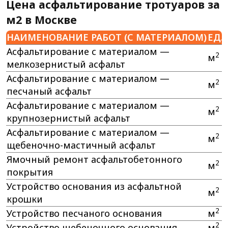
Цена асфальтирование тротуаров за
м2 в Москве
НАИМЕНОВАНИЕ РАБОТ (С МАТЕРИАЛОМ)
ЕД.
Асфальтирование с материалом —
2
м
мелкозернистый асфальт
Асфальтирование с материалом —
2
м
песчаный асфальт
Асфальтирование с материалом —
2
м
крупнозернистый асфальт
Асфальтирование с материалом —
2
м
щебеночно-мастичный асфальт
Ямочный ремонт асфальтобетонного
2
м
покрытия
Устройство основания из асфальтной
2
м
крошки
2
Устройство песчаного основания
м
2
Устройство щебеночного основания
м