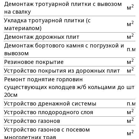
Демонтаж тротуарной плитки с вывозом
2
м
на свалку
Укладка тротуарной плитки (с
2
м
материалом)
2
Демонтаж дорожных плит
м
Демонтаж бортового камня с погрузкой и
п.м.
вывозом
2
Резиновое покрытие
м
2
Устройство покрытия из дорожных плит
м
Ремонт поднятие горловин
существующих колодцев ж/б кольцами до
шт
20см
Устройство дренажной системы
п.м.
2
Устройство плодородного слоя
м
2
Устройство газонов
м
Устройство газонов с посевом
2
м
многолетних трав