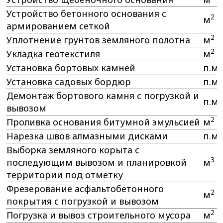
Устройство бетонного основания с
2
м
армированием сеткой
2
Уплотнение грунтов земляного полотна
м
2
Укладка геотекстиля
м
Установка бортовых камней
п.м.
Установка садовых бордюр
п.м.
Демонтаж бортового камня с погрузкой и
п.м.
вывозом
2
Проливка основания битумной эмульсией
м
Нарезка швов алмазными дисками
п.м.
Выборка земляного корыта с
3
последующим вывозом и планировкой
м
территории под отметку
Фрезерование асфальтобетонного
2
м
покрытия с погрузкой и вывозом
2
Погрузка и вывоз строительного мусора
м