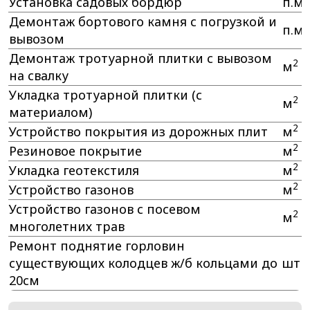
Установка садовых бордюр
п.м.
Демонтаж бортового камня с погрузкой и
п.м.
вывозом
Демонтаж тротуарной плитки с вывозом
2
м
на свалку
Укладка тротуарной плитки (с
2
м
материалом)
2
Устройство покрытия из дорожных плит
м
2
Резиновое покрытие
м
2
Укладка геотекстиля
м
2
Устройство газонов
м
Устройство газонов с посевом
2
м
многолетних трав
Ремонт поднятие горловин
существующих колодцев ж/б кольцами до
шт
20см