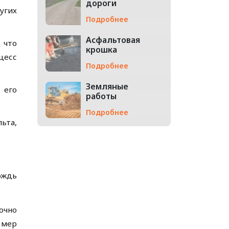
дороги
угих
Подробнее
Асфальтовая
 что
крошка
цесс
Подробнее
Земляные
 его
работы
Подробнее
ьта,
ождь
очно
 мер