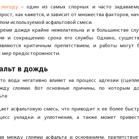
 погоду
– один из самых спорных и часто задаваем
прост, как кажется, и зависит от множества факторов, на
ипом используемой асфальтовой смеси.
время дождя крайне нежелательна и в большинстве слу
ия и сокращению срока его службы. Однако, сущест
являются критичным препятствием, и работы могут 
 мер предосторожности.
альт в дождь
то вода негативно влияет на процесс адгезии (сцепле
ежду слоями. Вот основные причины, по которым д
та:
ает асфальтовую смесь, что приводит к ее более быст
оцесс укладки и уплотнения, а также может привес
я между слоями асфальта и основанием, препятствуе