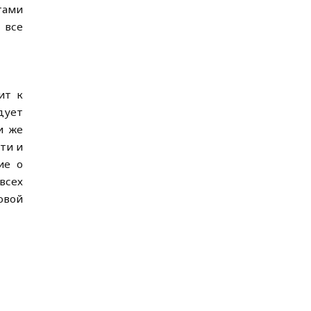
тами
 все
ит к
дует
и же
ти и
ие о
всех
овой