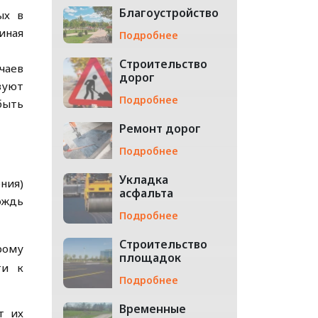
Благоустройство
ых в
чиная
Подробнее
Строительство
чаев
дорог
вуют
Подробнее
быть
Ремонт дорог
Подробнее
Укладка
ния)
асфальта
ождь
Подробнее
Строительство
рому
площадок
ти к
Подробнее
Временные
т их