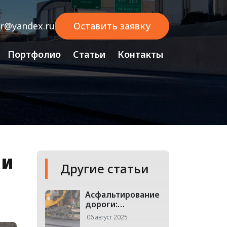
sr@yandex.ru
Оставить заявку
Портфолио
Статьи
Контакты
 и
Другие статьи
Асфальтирование
дороги:
Технологии, и
06 август 2025
какие техники