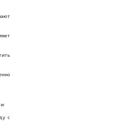
шают
ляет
тить
енно
и:
ду с