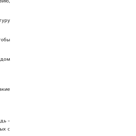
зию,
туру
тобы
ждом
акие
дь –
ых с